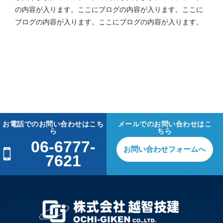
の内容が入ります。ここにブログの内容が入ります。ここに
ブログの内容が入ります。ここにブログの内容が入ります。
ブログ一覧に戻る
お電話でのお問い合わせはこち
メールでのお問い合わせはこ
ら
ちら
06-6777-
お問い合わせフォームへ
7621