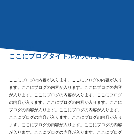
2023年8月17日
ここにブログタイトルが入ります
ここにブログの内容が入ります。ここにブログの内容が入り
ます。ここにブログの内容が入ります。ここにブログの内容
が入ります。ここにブログの内容が入ります。ここにブログ
の内容が入ります。ここにブログの内容が入ります。ここに
ブログの内容が入ります。ここにブログの内容が入ります。
ここにブログの内容が入ります。ここにブログの内容が入り
ます。ここにブログの内容が入ります。ここにブログの内容
が入ります。ここにブログの内容が入ります。ここにブログ