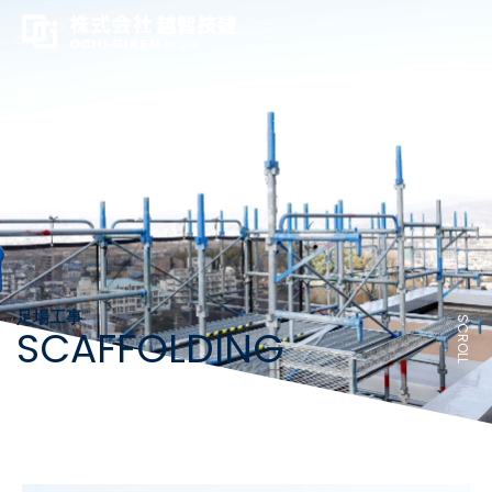
足場工事
SCROLL
SCAFFOLDING