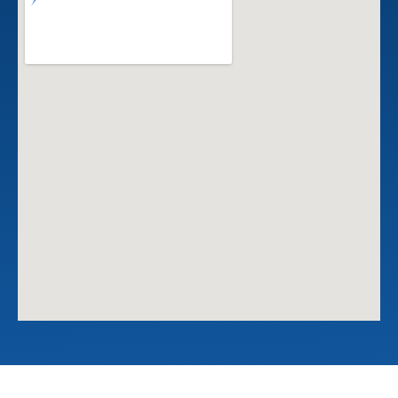
© ochi-giken.co.,ltd.