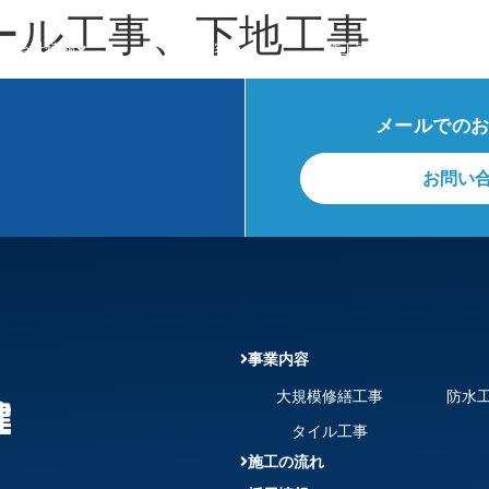
ール工事、下地工事
会社情報
事業内容
施工実績
メールでの
お問い
事業内容
大規模修繕工事
防水
タイル工事
施工の流れ